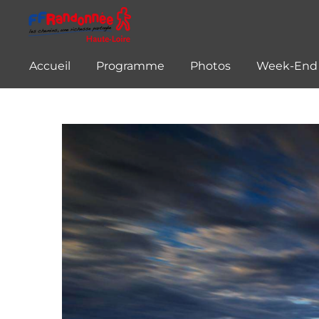
Passer
au
contenu
Accueil
Programme
Photos
Week-End
principal