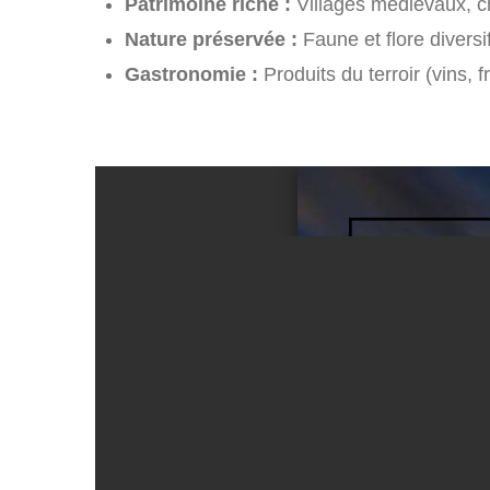
Patrimoine riche :
Villages médiévaux, châ
Nature préservée :
Faune et flore divers
Gastronomie :
Produits du terroir (vins, 