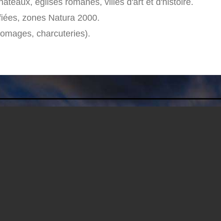
teaux, églises romanes, villes d'art et d'histoire.
ifiées, zones Natura 2000.
fromages, charcuteries).